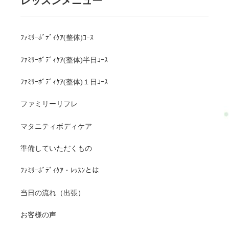
レッスンメニュー
ﾌｧﾐﾘｰﾎﾞﾃﾞｨｹｱ(整体)ｺｰｽ
ﾌｧﾐﾘｰﾎﾞﾃﾞｨｹｱ(整体)半日ｺｰｽ
ﾌｧﾐﾘｰﾎﾞﾃﾞｨｹｱ(整体)１日ｺｰｽ
ファミリーリフレ
マタニティボディケア
準備していただくもの
ﾌｧﾐﾘｰﾎﾞﾃﾞｨｹｱ・ﾚｯｽﾝとは
当日の流れ（出張）
お客様の声