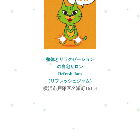
ーチし、バランスを整えるとともに、筋肉の緊張や関節の可動
域、血流の改善などを促進します。総合的なアプローチによっ
て、痛みや不調の根本原因にアプローチし、持続的な健康とウ
ェルビーイングをサポートすることを目指します。総合整体
は、個々のお客様の状態や目標に合わせて施術内容が調整され
ます。施術者は、総合的な視点を持ち、お客様の体の特性や症
状を的確に判断し、最適な施術を提供する役割を果たします。
さらに、お客様とのコミュニケーションを重視し、継続的なケ
アやアドバイスを通じて、健康の維持と向上を支援することも
整体とリラクゼーション
重要な要素です。総合整体のメリットは、その多面的なアプロ
の自宅サロン
ーチにあります。単一の手法では対処しきれない複数の問題に
Refresh Jam
対しても効果的な施術が可能であり、健康な体の状態を取り戻
（リフレッシュジャム）
す手助けとなります。また、健康維持や不調予防の観点から
横浜市戸塚区名瀬町161-3
も、定期的な総合整体の受けることが有益です。体のバランス
や機能の向上を図りながら、ストレスや疲労の軽減、免疫力の
向上などをサポートし、心身の健康を促進する一つの手段とし
て注目されています。高度な技術を要するため、熟練した施術
者によって行われることが多く、幅広い年齢層や体の状態に応
じて受けられるアプローチとして注目されています。Refresh
Jamではこの総合整体によりあなたの状態を改善していきます