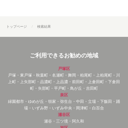
トップページ
検索結果
ご利用できるお勧めの地域
戸塚区
戸塚・東戸塚・秋葉町・名瀬町・舞岡・柏尾町・上柏尾町・川
上町・上矢部町・品濃町・上品濃・前田町・上倉田町・下倉田
町・矢部町・平戸町・鳥が丘・吉田町
泉区
緑園都市・ゆめが丘・領家・弥生台・中田・立場・下飯田・踊
場・いずみ野・いずみ中央・岡津町・白百合
瀬谷区
瀬谷・三ツ境・阿久和
旭区