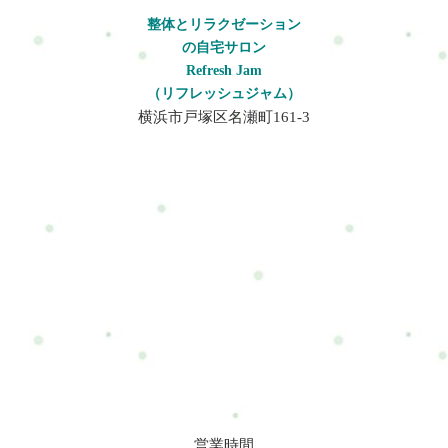
憩時の軽い運動またシートポジションを調整することも重要で
も主婦の負担の一因です。食事の用意、調理、後片付けなどが
す。・背もたれを立てすぎない・ハンドルとの距離を調整す
整体とリラクゼーション
時間とエネルギーを消費します。6. 肩こりや腰痛: 家事や子育て
る・腰を支えるクッションを使う整体で出来ること整体では運
の自宅サロン
の際に、姿勢が悪くなることがあり、肩こりや腰痛などが発生
転姿勢によって崩れた体のバランスを整えていきます。施術で
Refresh Jam
しやすいです。これらの症状は疲れを感じさせ、日常生活に支
は・僧帽筋の緊張緩和・肩甲挙筋の調整・骨盤バランス調整・
（リフレッシュジャム）
障をきたすことがあります。7. モノトーンな作業: 家事や育児の
肩甲骨の可動改善などを行います。筋肉の緊張を緩め姿勢バラ
横浜市戸塚区名瀬町161-3
多くは同じ作業の繰り返しです。モノトーンな作業はカラダへ
ンスを整えることで、体への負担を軽減することができます。
の負担を増加させ、モチベーションの低下を招くことがありま
横浜や戸塚、戸塚区でもトラックドライバーや運転仕事の方の
す。8. 社会的孤立: 家庭に専念することで、社会的な孤立感を感
体の不調の相談は増えています。早めのケアによって、仕事を
じることがあります。この孤立感はストレスと疲労を増大させ
続けやすい体づくりにつながります。よくある質問Q: トラック
る要因となります。9. 時間の制約: 家事や育児のために時間が限
ドライバーは肩こりになりやすいですか？A：はい。長時間の運
られており、自己のケアやリラックスの時間を確保しにくいこ
転姿勢やハンドル操作によって首や肩の筋肉が緊張するため、
とがあります。ストレスの蓄積につながります。10. 多重負担:
肩こりになりやすい仕事です。Q: 運転中にできる体のケアはあ
仕事や学業、家庭の両立を試みる場合、多重負担がかかりま
りますか？A：休憩時に肩回しや首ストレッチを行うことが効果
す。時間とエネルギーをさまざまな役割に割り当てることは、
的です。長時間同じ姿勢を続けないことが大切です。Q: 腰痛も
カラダとココロへの負担を増加させます。これらの要因が組み
起こりやすいですか？A：はい。長時間の座り姿勢や車両の振動
合わさり、主婦の仕事はカラダに大きな負担をかけることがあ
によって腰への負担が大きくなり、腰痛が起こりやすくなりま
ります。しかし、適切な自己ケア、効果的な時間管理、ストレ
す。まとめ女性ダンプカー・トラックドライバーは長時間の運
ス管理技巧の習得などを通じて、主婦の健康とウェルビーイン
転姿勢や振動によって体に負担がかかりやすい仕事です。起こ
グを向上させることができます。そして、家族やパートナーと
りやすい不調・首こり・肩こり・腰痛・背中の張り改善するた
営業時間