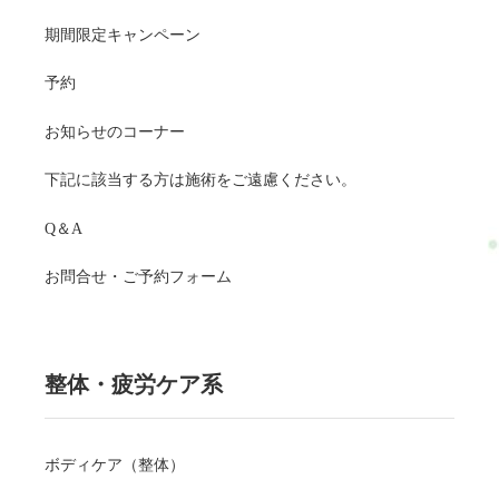
そんな女主婦のあなたのカラダもココロもリセットできます！
期間限定キャンペーン
主婦でカラダとココロが疲れているあなた！ぜひ1度RefreshJam
の施術を試してください(^^)RefreshJamでは主婦に適したコース
予約
をご用意しています。楽になった。痛みが改善した。他店では
あじわえないぐらい良い状態が維持できる。と喜んで頂いてい
お知らせのコーナー
ます。ボディケアボディケアで主婦のカラダとココロを完全カ
バー◎セットコースボディケアとドライヘッドスパのセットコ
下記に該当する方は施術をご遠慮ください。
ースでカラダもココロも完全リセット☆楽々おまかせ主婦のカ
ラダとココロを楽にする方法を見つけ、あなた専用の施術内容
Q＆A
を作ります。3ヶ月短期集中体質改善主婦によるカラダとココロ
の改善ではなく、主婦によりカラダとココロが悪くならない体
お問合せ・ご予約フォーム
質作りに挑戦します！あなたの状態から検索通常の疲れ通常の
お疲れの人はこちら腰痛・肩こり・脚などトータル的にケア。
全コースが選べます(^^)/refresh-jam.com仕事による疲れデスクワ
ーク・立ち仕事で体が辛い人の為の体リセットrefresh-jam.com出
整体・疲労ケア系
産・育児の疲れ出産・育児で体が辛いあなたの為の体リセット
refresh-jam.comココロからくる疲れココロからくる不調で体が辛
いあなたの為の体・心リセットrefresh-jam.com・ホットペッパー
ボディケア（整体）
ビューティー…予約可・LINE公式…予約・トークでやり取り・