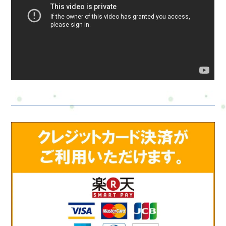
は？主婦の生活は多忙で、日々の家事や子育ての負担が蓄積す
ることがあります。そのため、健康を保ちながら疲労を軽減す
るための対策と改善方法は非常に重要です。この記事では、主
婦の疲れを軽減し、健康を保つための具体的なアプローチを紹
介し、最後に整体セラピーの重要性について説明します。 疲れ
を軽減し、健康を保つための対策と改善方法1. 良質な睡眠の確
保: 睡眠は健康にとって不可欠です。忙しい毎日の終わりに、十
分な睡眠時間を確保しましょう。寝室の環境を快適に整え、寝
る前にリラックスする習慣を持つことが大切です。2. 適切な栄
養摂取: バランスの取れた食事を心がけ、野菜、果物、たんぱく
質、健康な脂質をバランスよく摂取しましょう。栄養豊富な食
事はエネルギーを供給し、体力を維持します。3. ストレス管理:
ストレスは体調不良の原因となります。ストレスを軽減するた
めに、瞑想、深呼吸、ヨガ、プラクティスなどのリラクゼーシ
ョンテクニックを実践し、ストレスの原因を積極的に対処しま
しょう。4. 適度な運動: 運動はカラダとココロの健康に良い影響
を与えます。日常生活に運動を取り入れ、ウォーキング、スト
レッチ、ヨガ、水泳などを試してみましょう。運動は疲労を軽
減し、ストレスを解消します。5. 時間の管理: タイムマネジメン