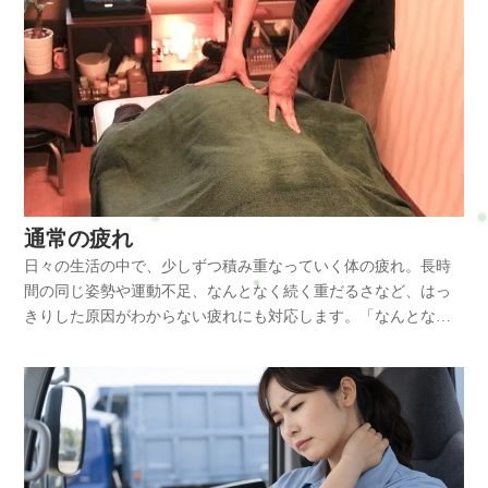
通常の疲れ
日々の生活の中で、少しずつ積み重なっていく体の疲れ。長時
間の同じ姿勢や運動不足、なんとなく続く重だるさなど、はっ
きりした原因がわからない疲れにも対応します。「なんとなく
不調」をそのままにせず、体の状態を一緒に整えていきます。
簡易表メイン◆ボディケア（整体）◆学生割引パーツ◆リフレ
クソロジー◆ドライヘッドスパ◆骨盤矯正◆セットコース通常
コースボディケア（整体）…肩こり・腰痛・骨盤・脚などカラ
ダの様々な症状を解決☆■ボディケア（整体）●新規60分…
￥4200●60分…￥5200●80分…￥7200(オススメ)●120分…￥10800