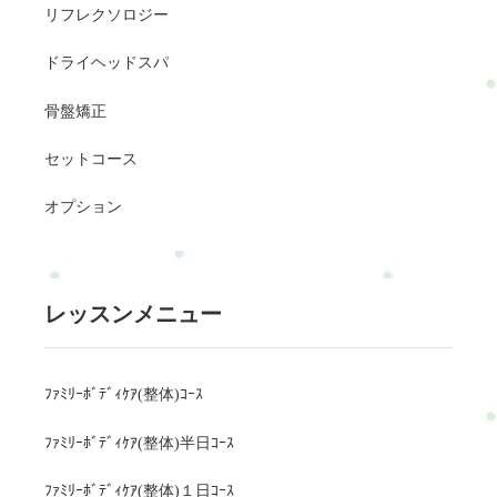
リフレクソロジー
ドライヘッドスパ
骨盤矯正
セットコース
オプション
レッスンメニュー
ﾌｧﾐﾘｰﾎﾞﾃﾞｨｹｱ(整体)ｺｰｽ
ﾌｧﾐﾘｰﾎﾞﾃﾞｨｹｱ(整体)半日ｺｰｽ
ﾌｧﾐﾘｰﾎﾞﾃﾞｨｹｱ(整体)１日ｺｰｽ