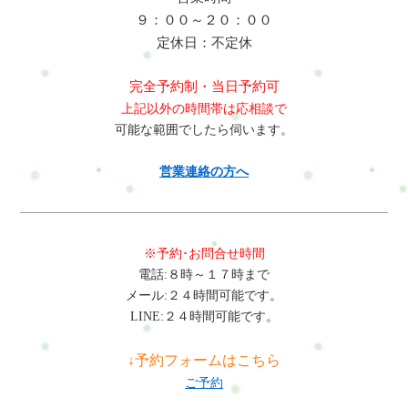
の協力や、必要な場合には専門家の支援を受けることも大切で
めには・姿勢の見直し・ストレッチ・筋肉バランスの調整が重
９：００～２０：００
す。主婦の仕事において、カラダが痛くなる可能性のある場所
要になります。横浜市戸塚区で体の不調にお悩みの方は、整
定休日：不定休
は以下の通りです。主婦の仕事はカラダとココロにさまざまな
体・自宅サロンRefresh Jamへお気軽にご相談ください。肩こり
負担をかけることがあり、それが不調や痛みといった症状を引
や腰痛など日常生活で起こりやすい不調のケアを通して、今の
完全予約制・当日予約可
き起こす可能性があります。以下は、主婦の仕事においてカラ
生活や仕事を続けられるカラダとココロづくりをサポートして
上記以外の時間帯は応相談で
ダとココロが不調・痛くなる可能性のある場所と関連する症状
います。初めての方はまずこちらへRefresh Jamーロードマップ
可能な範囲でしたら伺います。
名です。1. 腰痛: 家事や子育ての際、重い物の持ち上げやしゃが
◆ 安心できる施術を、1度体験してみるお申し込み方法はこち
む動作が多いため、腰に負担がかかりやすく、腰痛が発生しや
ら・ホットペッパービューティー…予約可・LINE公式…予約・
営業連絡の方へ
すいです。2. 肩こり: 子供の抱っこや授乳、調理、掃除など、肩
トークでやり取り・お得情報・楽天ビューティー…予約可・
や腕に負担のかかる仕事が多いため、肩こりが頻繁に起こりま
minimo…予約可・誰でも使えるWEB予約…予約可※掲載サイト
す。3. 首のこり: 家事や子育て中、長時間同じ姿勢でいることが
によって料金やコースが違います。無理なく、安心して選んで
多く、首に緊張がたまり、首のこりが生じることがあります。4.
くださいね。#ui-datepicker-div{z-index:10000 !important;}.ui-
※予約･お問合せ時間
頭痛: 家事や子育てのストレス、不規則な食事、睡眠不足が原因
datepicker-calendar th,.ui-datepicker-calendar td{min-width:unset
電話:８時～１７時まで
で頭痛が発生しやすくなります。5. 膝痛: しゃがむ、ひざを曲げ
!important;}select.ui-datepicker-year,select.ui-datepicker-
メール:２４時間可能です。
るなどの動作が多い家事や子育ての中で、膝に負担がかかり、
month{height:2em !important;gap:5px;}span.del +
LINE:２４時間可能です。
膝痛が発生しやすいです。6. 手首の痛み: 調理や掃除、洗濯など
span.del{display:none !important;}お問合せ・ご予約フォーム内容
で手首に負担がかかり、手首の痛みが生じることがあります。7.
の確認以下の内容で送信します。よろしいですか？氏名必須メ
↓予約フォームはこちら
足首の痛み: 家事や育児中、急いで歩くことが多いため、足首に
ールアドレス必須お問い合わせ内容必須お問い合わせ内容によ
ご予約
負担がかかり、足首の痛みが起こりやすいです。8. 背中の痛み:
っては回答できない場合もございますのであらかじめご了承く
家事や子育て中、姿勢が悪くなりがちで、背中に負担がかかり