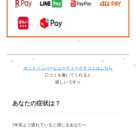
変ですが、適切なケアとサポートを受けながら、健康で幸せな
生活を送ることが可能です。自己ケアを大切にし、健康を維持
するための努力を惜しまず、カラダもココロもバランスを取り
ましょう。主婦のカラダとココロを整えるおすすめの筋トレと
ストレッチとは？主婦の方々も健康的な生活とストレス管理を
大切にすることが重要です。以下に、主婦のカラダとココロを
整えるおすすめの筋トレとストレッチを紹介します。筋トレ:1.
ボディウェイトエクササイズ: 自宅でできるボディウェイトエク
ササイズは、腕立て伏せ、腹筋、スクワットなどが含まれま
す。これらのエクササイズを取り入れて、全身の筋力を鍛えま
ホットペッパービューティークチコミはこちら
しょう。2. 軽いダンベルトレーニング: 軽いダンベルを使って、
口コミを書いてくれると
腕や背中の筋肉を強化できます。週に数回、軽いウエイトトレ
嬉しいです☆
ーニングを行いましょう。3. ヨガまたはピラティス: ヨガやピラ
ティスは筋力を高め、柔軟性を向上させ、ストレスを軽減する
のに効果的です。オンラインのクラスを受講することも可能で
あなたの症状は？
す。ストレッチ:1. 日常のストレッチ: 家事や育児の合間に簡単
なストレッチを行いましょう。首、肩、背中、腰などの筋肉を
ほぐすことができます。2. ヨガやピラティスのストレッチ: ヨガ
5年前より疲れていると感じるあなたへ
やピラティスのセッションで行われるストレッチは、全身の柔