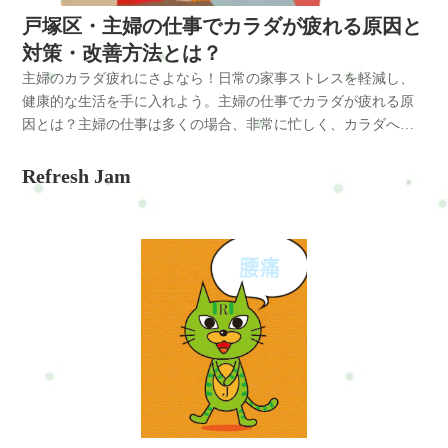
調女性の場合、体格差によってシートやハンドルの位置が合わ
30分･･･￥5,600●ボディケア30分＋骨盤矯正30分･･･￥5,600セッ
戸塚区・主婦の仕事でカラダが疲れる原因と
ないことも多く、負担が強くなることがあります。起こりやす
トコース詳細はこちらお申し込み方法はこちら来店予約フォー
対策・改善方法とは？
い体の不調・肩こり・首こり・腰痛・骨盤の歪み・背中の張り
ムホットペッパービューティーLINE:@mui1682tLINEのトークで
主婦のカラダ疲れにさよなら！日常の家事ストレスを軽減し、
長時間の振動と同じ姿勢が続くことで筋肉が緊張し、血流が低
簡単にお問合せや予約ができますよろしければ是非、登録して
健康的な生活を手に入れよう。主婦の仕事でカラダが疲れる原
下して体の不調が起こりやすくなります。なぜ体の不調が起き
くださいね住所：横浜市戸塚区名瀬町161-3
因とは？主婦の仕事は多くの場合、非常に忙しく、カラダへの
やすいのかダンプカーやトラックの運転では、次のような負担
負担が大きいことがあります。以下に、主婦の仕事でカラダが
が体にかかります。・長時間の座り姿勢・車両の振動・ハンド
疲れる主な原因を紹介します。1. 家事全般の重労働: 家の清掃、
Refresh Jam
ル操作による肩の負担・前を見続ける首の緊張・荷物確認など
洗濯、料理、掃除などの家事は、カラダに負担をかける重労働
の前かがみ姿勢特に負担がかかりやすい筋肉・僧帽筋・肩甲挙
です。重い物を持ち上げたり、長時間立ちっぱなしで作業をす
筋・脊柱起立筋・小胸筋これらの筋肉が緊張すると姿勢バラン
ることが多いため、筋肉や関節に負担がかかります。2. 子育て:
スが崩れ、肩こりや腰痛が起こりやすくなります。また長時間
子供の面倒を見ることは、常に動き回り、注意を払い続けるこ
座ることで骨盤が後傾し、猫背姿勢になることもあります。放
とを意味します。抱っこ、おんぶ、走り回るなど、カラダに力
置するとどうなる体の不調をそのままにしていると、次のよう
仕事を要求する瞬間が多いです。3. ストレス: 家庭内のストレス
な問題につながることがあります。・慢性的な肩こり・腰痛の
や家族のニーズに応えることは、カラダへのストレスを増加さ
悪化・頭痛・姿勢の崩れ・疲労が抜けにくい体のバランスが崩
せる要因となります。感情的なストレスは体調にも悪影響を及
れたまま運転を続けると、痛みが慢性化しやすくなります。改
ぼします。4. 睡眠不足: 夜中の授乳や子供の世話、家事などに追
善方法女性ドライバーの体の不調を予防するためには、運転中
われて、十分な睡眠を確保できないことがあります。睡眠不足
の姿勢と体のケアが重要です。おすすめの方法・肩回しストレ
は疲労感を増加させ、カラダの回復を妨げます。5. 食事の準備:
ッチ・首ストレッチ・肩甲骨ストレッチ・腰のストレッチ・休
毎日の食事の準備や子供たちの食事にかかる時間とエネルギー