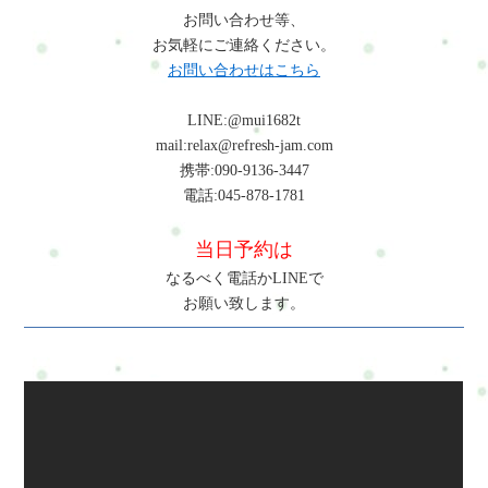
ださい。プライバシーポリシーにご同意の上、お問い合わせ内
お問い合わせ等、
やすいです。背中の筋肉の緊張による痛みが起こることがあり
容の確認に進んでください。
お気軽にご連絡ください。
ます。9. 不安感: 家庭内のストレスや多忙なスケジュール、子供
お問い合わせはこちら
の健康や教育に関する不安が、不安感を引き起こす要因となり
ます。10. 疲労感: 家事や育児、仕事、社会的な圧力によって疲
LINE:@mui1682t
労感が増加し、疲れやすくなります。11. 抑うつ感: 子供の世話
mail:relax@refresh-jam.com
や家事、社会との接触の減少などが、抑うつ感を引き起こす可
携帯:090-9136-3447
能性があります。これらの症状や感情的な不調は、主婦の多忙
電話:045-878-1781
な生活によるものが多いです。適切な休息、ストレス管理、バ
ランスの取れた食事、運動、リラクゼーションの時間を確保す
当日予約は
ることが、カラダとココロの調和を保つために重要です。ま
た、専門家のサポートを受けることも、これらの問題を解決す
なるべく電話かLINEで
るのに役立つことがあります。 ▼▼▼▼▼▼▼もし3つ
お願い致します。
でも当てはまったら･･･ぜひ1度RefreshJamの施術を試してくださ
い(^^)※病気やケガの可能性がある場合は必ず病院で受診してく
ださい。※整体やマッサージでは病気や怪我は治りません。・
ホットペッパービューティー…予約可・LINE公式…予約・トー
クでやり取り・お得情報・楽天ビューティー…予約可・
minimo…予約可※掲載サイトによって料金やコースが違いま
す。主婦の疲れを軽減し、健康を保つための対策と改善方法と