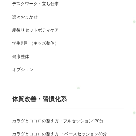
お得情報・楽天ビューティー…予約可・minimo…予約可※掲載
デスクワーク・立ち仕事
サイトによって料金やコースが違います。#ui-datepicker-div{z-
index:10000 !important;}.ui-datepicker-calendar th,.ui-datepicker-
楽々おまかせ
calendar td{min-width:unset !important;}select.ui-datepicker-
year,select.ui-datepicker-month{height:2em
産後リセットボディケア
!important;gap:5px;}span.del + span.del{display:none !important;}お
問合せ・ご予約フォーム内容の確認以下の内容で送信します。
学生割引（キッズ整体）
よろしいですか？氏名必須メールアドレス必須お問い合わせ内
健康整体
容必須お問い合わせ内容によっては回答できない場合もござい
ますのであらかじめご了承ください。プライバシーポリシーに
オプション
ご同意の上、お問い合わせ内容の確認に進んでください。
体質改善・習慣化系
カラダとココロの整え方・フルセッション120分
カラダとココロの整え方 ・ベースセッション80分