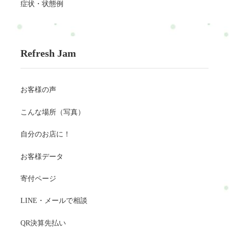
軟性を向上させます。指導を受けながら行うと効果的です。3.
症状・状態例
デイリーモービリティルーチン: 一日数分間、特定の関節や筋肉
のモビリティを改善するルーチンを取り入れましょう。例え
ば、肩の回し方や足首の柔軟性を向上させることができます。
ココロのケア:1. リラックスタイム: 毎日少なくとも数分間、リ
Refresh Jam
ラックスタイムを確保しましょう。深呼吸や瞑想を行うこと
で、ストレスを軽減できます。2. 趣味やアクティビティ: 趣味や
アクティビティを楽しむことで、リフレッシュできます。読
お客様の声
書、ガーデニング、音楽、クッキングなど、好きなことを追求
しましょう。3. ソーシャルコネクション: 友人や家族とのコミュ
こんな場所（写真）
ニケーションを大切にしましょう。ソーシャルコネクションは
ココロの健康にプラスの影響を与えます。主婦の生活は多忙で
自分のお店に！
あり、カラダとココロのケアが重要です。これらの筋トレ、ス
トレッチ、メンタルケアを組み合わせて、健康的でバランスの
お客様データ
取れた生活を実現しましょう。自身の体調とメンタルヘルスを
大切にし、日常生活をより豊かにする手段として活用しましょ
寄付ページ
う。主婦に対するRefreshJamの独自アプローチとは？RefreshJam
にも、主婦の方はたくさんいらっしゃいます。育児・家事・体
LINE・メールで相談
力・精神的疲労など、主婦もとても大変なんです(ｰｰ;)肩・背
QR決算先払い
中・腰・足など全身ガチガチの方が多いです(^0^;)RefreshJamは