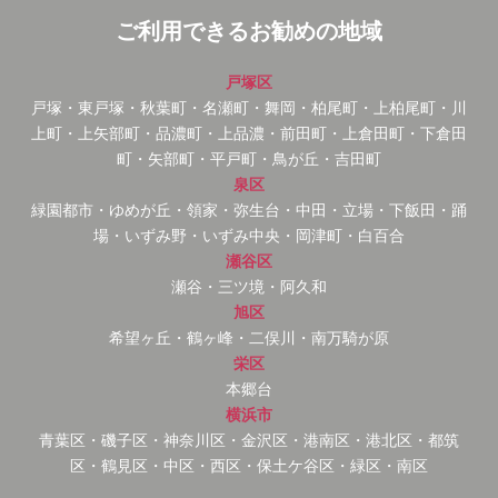
ご利用できるお勧めの地域
戸塚区
戸塚・東戸塚・秋葉町・名瀬町・舞岡・柏尾町・上柏尾町・川
上町・上矢部町・品濃町・上品濃・前田町・上倉田町・下倉田
町・矢部町・平戸町・鳥が丘・吉田町
泉区
緑園都市・ゆめが丘・領家・弥生台・中田・立場・下飯田・踊
場・いずみ野・いずみ中央・岡津町・白百合
瀬谷区
瀬谷・三ツ境・阿久和
旭区
希望ヶ丘・鶴ヶ峰・二俣川・南万騎が原
栄区
本郷台
横浜市
青葉区・磯子区・神奈川区・金沢区・港南区・港北区・都筑
区・鶴見区・中区・西区・保土ケ谷区・緑区・南区