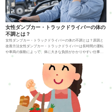
ボディケア（整体）詳細はこちら学生割引･･･学生でも安心価
格・施術でリフレッシュ！■小学生割引ボディケア30分 1600円
（何度でも受けられます。）●ボディケア60分 2800円■中学
生・高校生割引初回限定お試し30分コース￥1600（1度のみ）●
ボディケア60分 2800円●ボディケア80分 3800円■大学生･その
女性ダンプカー・トラックドライバーの体の
他の学生割引●初回全メニュー50％OFF●二回目以降、全メニュ
不調とは？
ーを1000円引きで受けることができます。学生割引詳細はこち
女性ダンプカー・トラックドライバーの体の不調とは？原因と
らお申し込み方法はこちら来店予約フォームホットペッパービ
改善方法女性ダンプカー・トラックドライバーは長時間の運転
ューティーLINE:@mui1682tLINEのトークで簡単にお問合せや予
や車両の振動によって、体に大きな負担がかかりやすい仕事で
約ができますよろしければ是非、登録してくださいね住所：横
す。特に同じ姿勢での運転が続くため、首こり・肩こり・腰痛
浜市戸塚区名瀬町161-3パーツコースリフレクソロジー…足・ふ
などの不調が起こりやすくなります。また大型車両は振動が多
くらはぎの疲れやむくみもスッキリ☆■リフレクソロジー●30
く、筋肉や関節への負担が蓄積しやすいことも特徴です。長時
分･･･￥3000ボディケアとセットで￥700引きリフレクソロジー
間の運転姿勢は体の同じ部分に負担が集中し、慢性的な体の不
詳細はこちらドライヘッドスパ…専用ジェルで頭もすっきり☆
調につながりやすくなります。女性ダンプカー・トラックドラ
眼精疲労にも♪■ドライヘッドスパ●25分･･･￥3000ボディケアと
イバーの体の不調とは運転仕事では長時間同じ姿勢を続けるこ
セットで￥700引きドライヘッドスパ詳細はこちら骨盤矯正…骨
とが多く、体の筋肉バランスが崩れやすくなります。起こりや
盤調整でカラダバランスを整える♪産後のケアにも☆■骨盤矯正
すい症状・首こり・肩こり・腰痛・背中の張り・頭痛・腕のだ
●30分･･･￥3000ボディケアとセットで￥700引き骨盤矯正詳細は
るさ・足のむくみ特にハンドル操作や前方確認の姿勢によっ
こちらセットコース■ミニミニセット●ボディケア30分＋リフレ
て、首や肩に負担が集中します。女性ドライバーに多い体の不
クソロジー30分･･･￥5,600●ボディケア30分＋ドライヘッドスパ