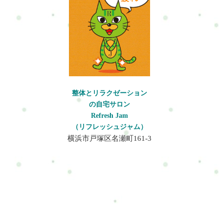
なるのか」こうした“感覚”の部分は、実際に体に触れながらで
ないと分かりにくいことも多くあります。このレッスンで
は、・触れ方・押し方・体の使い方・施術の流れ・体の見方・
力を使いすぎない施術などを、実際に練習しながら学んでいき
ます。Refresh Jamでは、「強く押せること」よりも、“無理なく
続けられる施術”を大切にしています。お客様だけではなく、施
術する側も体を壊しにくいこと。その上で、「気持ちいい」だ
けでは終わらない、体全体を見ながら整えていく感覚を身につ
けていきます。レッスンの特徴・少人数制（1～2名）・3ヶ月／
整体とリラクゼーション
全30回・実際に触れながら反復練習・細かなクセや力加減まで
の自宅サロン
確認・現場で使いやすい施術を重視・質問・相談OK・自宅サロ
Refresh Jam
ン運営の相談も可能2人受講をおすすめしている理由このレッス
（リフレッシュジャム）
ンでは、「施術をする感覚」だけではなく、・受ける感覚・見
横浜市戸塚区名瀬町161-3
る感覚・体の動きや流れを見る感覚も大切にしています。その
ため、Refresh Jamでは2人での受講をおすすめしています。「見
ること」で理解が深まりやすくなります実際の施術では、「ど
のくらいの力で触れているのか」「どんな姿勢で行っているの
か」「どの順番で進めているのか」など、細かな部分がとても
大切です。1人が受け、もう1人が見る。そのあと実際にやって
みる。この流れを繰り返すことで、自然と理解しやすくなって