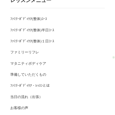
レッスンメニュー
ﾌｧﾐﾘｰﾎﾞﾃﾞｨｹｱ(整体)ｺｰｽ
ﾌｧﾐﾘｰﾎﾞﾃﾞｨｹｱ(整体)半日ｺｰｽ
ﾌｧﾐﾘｰﾎﾞﾃﾞｨｹｱ(整体)１日ｺｰｽ
ファミリーリフレ
マタニティボディケア
準備していただくもの
ﾌｧﾐﾘｰﾎﾞﾃﾞｨｹｱ・ﾚｯｽﾝとは
当日の流れ（出張）
お客様の声