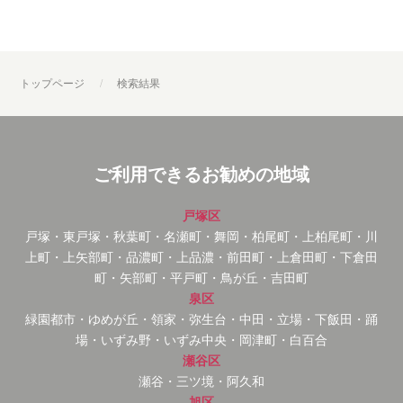
トップページ
検索結果
ご利用できるお勧めの地域
戸塚区
戸塚・東戸塚・秋葉町・名瀬町・舞岡・柏尾町・上柏尾町・川
上町・上矢部町・品濃町・上品濃・前田町・上倉田町・下倉田
町・矢部町・平戸町・鳥が丘・吉田町
泉区
緑園都市・ゆめが丘・領家・弥生台・中田・立場・下飯田・踊
場・いずみ野・いずみ中央・岡津町・白百合
瀬谷区
瀬谷・三ツ境・阿久和
旭区