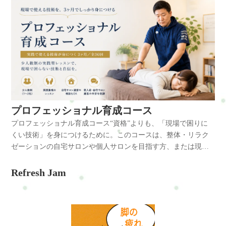
プロフェッショナル育成コース
プロフェッショナル育成コース“資格”よりも、「現場で困りに
くい技術」を身につけるために。このコースは、整体・リラク
ゼーションの自宅サロンや個人サロンを目指す方、または現在
活動しているけれど、「技術に自信がない」「施術の流れが安
定しない」「もっと体を見れるようになりたい」「お客様に喜
Refresh Jam
ばれる施術を身につけたい」そんな方のための、少人数制の実
践型レッスンです。本や動画でも学べる時代になりました。で
すが実際には、「どのくらいの力で触れるのか」「どう体を支
えるのか」「どんな姿勢で施術するのか」「なぜそこがつらく