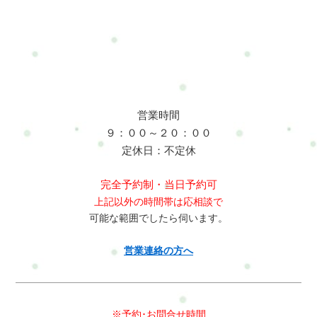
いきます。練習相手がいることで復習しやすいレッスン後も、
「少し練習してみよう」「ここをもう一度確認してみよう」
と、お互いに練習しやすくなるのも大きなメリットです。実際
に“触れる回数”が増えることで、感覚は少しずつ身についてい
きます。ご夫婦・親子・友人での参加も可能です・ご夫婦で学
びたい・親子で体のケアを学びたい・友人と一緒に学びたいそ
んな方も歓迎しています。1人では不安な方も、一緒に学ぶこと
営業時間
で安心して始めやすいコースです。こんな方におすすめ・整体
９：００～２０：００
やリラクゼーションを仕事にしたい・自宅サロンを始めたい・
定休日：不定休
今の技術に自信がない・自己流で限界を感じている・もっと喜
ばれる施術をしたい・強押しに頼らない技術を学びたい・体を
完全予約制・当日予約可
壊しにくい施術を覚えたい・“流れ”で施術できるようになりた
上記以外の時間帯は応相談で
い学べる内容（一例）・体の見方・触れ方・押し方・施術姿
可能な範囲でしたら伺います。
勢・力を使いすぎない体の使い方・首／肩／腰／下半身へのア
プローチ・全身の流れを考えた施術・疲れにくい施術のコツ・
営業連絡の方へ
カウンセリングの基本・お客様への説明の考え方・個人店・自
宅サロン運営相談料金■ 1人受講プロフェッショナル育成コー
ス・3ヶ月／全30回・300,000円■ 2人受講（ペア受講）プロフェ
ッショナル育成コース・3ヶ月／全30回・270,000円／人※ご夫
※予約･お問合せ時間