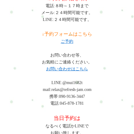
婦・親子・友人同士などでの参加も可能です。最後にこのコー
電話:８時～１７時まで
スは、「短期間で資格だけ取る」ことを目的にしたレッスンで
メール:２４時間可能です。
はありません。実際の現場で、「どう見るのか」「どう触れる
LINE:２４時間可能です。
のか」「どう流れを作るのか」「どうお客様と向き合うのか」
を、少しずつ身につけていくためのレッスンです。本や動画で
↓予約フォームはこちら
は分かりにくい、力加減や体の使い方、施術の流れまで、実際
ご予約
に触れながら学んでいきます。“学ぶだけ”ではなく、実践で使
いやすい技術を身につけることを大切にしています。また、
お問い合わせ等、
「自宅サロンを始めたいけど不安」「個人店をやっていけるか
お気軽にご連絡ください。
心配」「どんな流れで始めればいいか分からない」そんなご相
お問い合わせはこちら
談も可能です。技術だけではなく、“無理なく続けられる働き
方”も含めて、一緒に考えていきます。まずは気軽に、整体・リ
LINE:@mui1682t
ラクゼーションの世界に触れてみてください。#ui-datepicker-
mail:relax@refresh-jam.com
div{z-index:10000 !important;}.ui-datepicker-calendar th,.ui-
携帯:090-9136-3447
datepicker-calendar td{min-width:unset !important;}select.ui-
電話:045-878-1781
datepicker-year,select.ui-datepicker-month{height:2em
!important;gap:5px;}span.del + span.del{display:none !important;}お
当日予約は
問合せ・ご予約フォーム内容の確認以下の内容で送信します。
よろしいですか？氏名必須メールアドレス必須お問い合わせ内
なるべく電話かLINEで
容必須お問い合わせ内容によっては回答できない場合もござい
お願い致します。