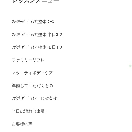
レッスンメニュー
ﾌｧﾐﾘｰﾎﾞﾃﾞｨｹｱ(整体)ｺｰｽ
ﾌｧﾐﾘｰﾎﾞﾃﾞｨｹｱ(整体)半日ｺｰｽ
ﾌｧﾐﾘｰﾎﾞﾃﾞｨｹｱ(整体)１日ｺｰｽ
ファミリーリフレ
マタニティボディケア
準備していただくもの
ﾌｧﾐﾘｰﾎﾞﾃﾞｨｹｱ・ﾚｯｽﾝとは
当日の流れ（出張）
お客様の声