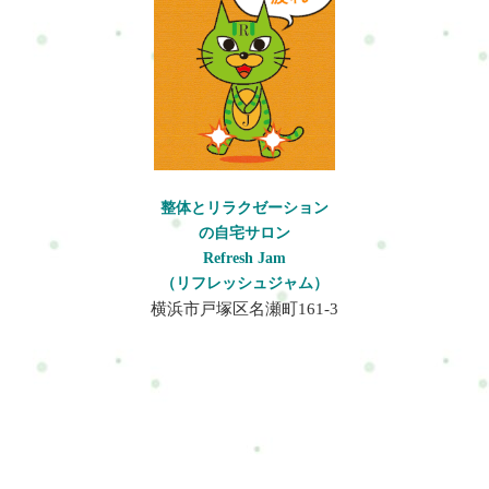
い。アンチエイジング効果、血液やリンパの流れ改善によるク
マやシワを解消、予防したい方にもお勧め。施術内容ヘッドマ
ッサージジェルの種類を選んでもらいます。手の上で水に変わ
る不思議なジェルを使用します。ドライヘッドスパをおこなっ
た後にその流れで目元眼精疲労に効果のある施術を軽くおこな
います。お顔は直接肌には触れず、タオルガーゼと言う優しい
素材のタオルを顔にかけておこないます。なので、女性の方で
も気軽に受けられると思います。施術後は、クシとドライヤー
を用意してありますので、髪を整えていくことも可能です。。
整体とリラクゼーション
※お帰りの際メイクをされる方はご自身のメイクセットをお持
の自宅サロン
ちください。注意事項タオルがピアスやイヤリングに引っかか
Refresh Jam
るととても危険なので、施術前に外して頂きます。目の周りも
（リフレッシュジャム）
指圧するので、コンタクトレンズを使用している方は外してき
横浜市戸塚区名瀬町161-3
てください。頭皮と髪をケアするので、整髪料やアクセサリー
など髪には何もつけない状態でお願いします。顔はタオルガー
ゼと言う優しい素材のタオルを顔にかけおこないます。化粧崩
れはあまりしないと思いますが、気になる方は化粧道具も持参
してきて頂いてかまいません。ジェルが肌に合わずに違和感が
しょうじた場合はすぐに言ってください。服装は？楽な服装で
OKです。お申し込み方法はこちら来店予約フォームホットペッ