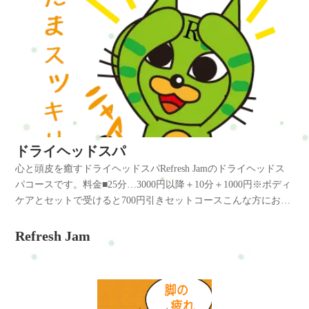
ドライヘッドスパ
心と頭皮を癒すドライヘッドスパRefresh Jamのドライヘッドス
パコースです。料金■25分…3000円以降＋10分＋1000円※ボディ
ケアとセットで受けると700円引きセットコースこんな方にお勧
め◆首･肩のコリ対策。◆頭がボーッとする、記憶力が低下、集
中力が上がらない◆小顔効果やフェイスリフトアップをした
Refresh Jam
い。◆ストレスがある、落ち着いてリラックスしたい。◆筋肉
が緊張している、疲労感がある。◆頭皮の緊張を和らげ、血行
を良くしたい。◆頭痛や歯痛・目の疲れの緩和。凝り固まった
筋肉を緩和し、慢性のコリを和らげ、首、肩、もスッキリした