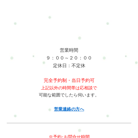
パービューティーLINE:@mui1682tLINEのトークで簡単にお問合
せや予約ができますよろしければ是非、登録してくださいね今
は必要ないけど、今後利用するかもって考えのあなたブックマ
ーク登録やLINE登録をお勧めします(^^)住所：横浜市戸塚区名
瀬町161－3その他のメニューはこちらドライヘッドスパ紹介
VTR☆
営業時間
９：００～２０：００
定休日：不定休
完全予約制・当日予約可
上記以外の時間帯は応相談で
可能な範囲でしたら伺います。
営業連絡の方へ
※予約･お問合せ時間