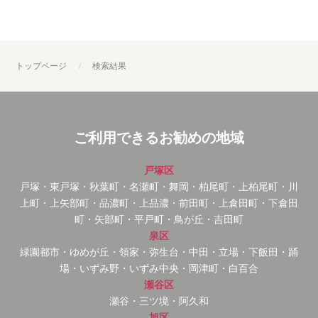
トップページ
検索結果
ご利用できるお勧めの地域
戸塚区
戸塚・東戸塚・秋葉町・名瀬町・舞岡・柏尾町・上柏尾町・川
上町・上矢部町・品濃町・上品濃・前田町・上倉田町・下倉田
町・矢部町・平戸町・鳥が丘・吉田町
泉区
緑園都市・ゆめが丘・領家・弥生台・中田・立場・下飯田・踊
場・いずみ野・いずみ中央・岡津町・白百合
瀬谷区
瀬谷・三ツ境・阿久和
旭区