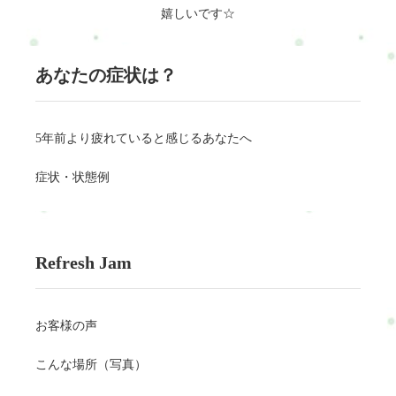
RefreshJamの独自アプローチとは？RefreshJamでは、サッカー選
嬉しいです☆
手の疲れを軽減する・リラックスさせる内容の施術をおこない
ます。サッカー選手はチームにトレーナーがいるので、日頃か
らカラダとメンタル作りはできていると思います。RefreshJamに
あなたの症状は？
は、筋肉・カラダを整えるがリラクゼーション目的という方が
ほとんどです。RefreshJamでサッカー選手に適したコースをご用
意しています。ぜひ、息抜きにRefreshJamにいらしてください。
5年前より疲れていると感じるあなたへ
ボディケア（整体）ボディケアでサッカー選手のカラダとココ
ロを完全カバー◎セットコースボディケアとリフレクソロジー
症状・状態例
のセットコースでカラダと脚の疲れをケア。楽々おまかせサッ
カー選手のカラダとココロを楽にする方法を見つけ、あなた専
用の施術内容を作ります。3ヶ月短期集中体質改善サッカー選手
のカラダとココロを改善ではなく、サッカー選手のカラダとコ
Refresh Jam
コロにが悪くならない体質作りに挑戦します！あなたの状態か
ら検索通常の疲れ通常のお疲れの人はこちら腰痛・肩こり・脚
などトータル的にケア。全コースが選べます(^^)/refresh-jam.com
お客様の声
仕事による疲れデスクワーク・立ち仕事で体が辛い人の為の体
リセットrefresh-jam.com出産・育児の疲れ出産・育児で体が辛い
こんな場所（写真）
あなたの為の体リセットrefresh-jam.comココロからくる疲れココ
ロからくる不調で体が辛いあなたの為の体・心リセットrefresh-