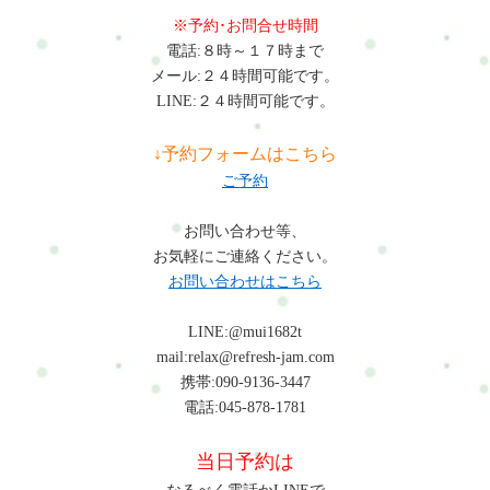
や不適切な靴装備により、足底筋膜に炎症が起こることがあり
※予約･お問合せ時間
ます。11. 背中の痛み: ヘディングやスライディングなどで背中
電話:８時～１７時まで
に負担がかかり、痛みが生じることがあります。12. シンスプリ
メール:２４時間可能です。
ント: 過度の走行や跳躍により、脛骨に痛みが生じることがあり
LINE:２４時間可能です。
ます。13. 不安や抑うつ症状: 試合結果やパフォーマンスに対す
るプレッシャーにより、不安や抑うつ症状が現れることがあり
↓予約フォームはこちら
ます。14. 疲労骨折: 長期間の過度なトレーニングや疲労によ
ご予約
り、骨にストレスがかかり、疲労骨折が発生することがありま
す。15. 首の痛み: ヘディングや激しい身体の接触により、首に
お問い合わせ等、
痛みが生じることがあります。これらの症状は、選手がトレー
お気軽にご連絡ください。
ニングとケアに注意を払い、怪我を予防し、健康を維持するた
お問い合わせはこちら
めに重要です。 ▼▼▼▼▼▼▼もし3つでも当てはまっ
たら･･･ぜひ1度RefreshJamの施術を試してください(^^)※病気や
LINE:@mui1682t
ケガの可能性がある場合は必ず病院で受診してください。※整
mail:relax@refresh-jam.com
体やマッサージでは病気や怪我は治りません。・ホットペッパ
携帯:090-9136-3447
ービューティー…予約可・LINE公式…予約・トークでやり取
電話:045-878-1781
り・お得情報・楽天ビューティー…予約可・minimo…予約可※
掲載サイトによって料金やコースが違います。サッカー選手の
当日予約は
疲れを軽減し、健康を保つための対策と改善方法とは？サッカ
ー選手の疲れを軽減し、健康を保つためには、適切な対策と改