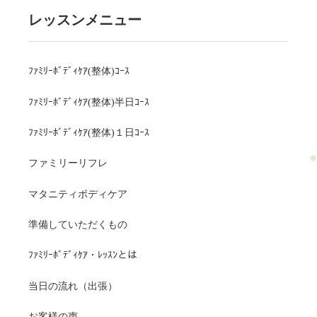
レッスンメニュー
ﾌｧﾐﾘｰﾎﾞﾃﾞｨｹｱ(整体)ｺｰｽ
ﾌｧﾐﾘｰﾎﾞﾃﾞｨｹｱ(整体)半日ｺｰｽ
ﾌｧﾐﾘｰﾎﾞﾃﾞｨｹｱ(整体)１日ｺｰｽ
ファミリーリフレ
マタニティボディケア
準備していただくもの
ﾌｧﾐﾘｰﾎﾞﾃﾞｨｹｱ・ﾚｯｽﾝとは
当日の流れ（出張）
お客様の声