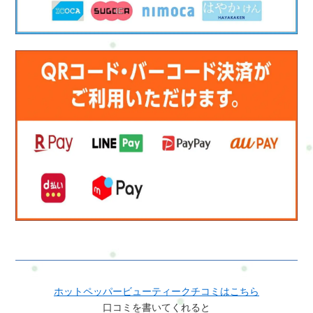
し、安定性とバランスを向上させます。ストレッチ:1. ヒップフ
レックスストレッチ: サッカー選手は走り回るため、ヒップフレ
ックスの柔軟性が重要です。ヒップフレックスストレッチで骨
盤周りの筋肉をほぐしましょう。2. カーフストレッチ: 走行時に
カーフ（ふくらはぎ）が緊張しやすいです。カーフストレッチ
を行って筋肉を伸ばし、怪我を予防しましょう。3. ハムストリ
ングストレッチ: サッカー選手はハムストリングス（太もも裏の
筋肉）を頻繁に使います。ハムストリングストレッチで筋肉を
柔軟に保ちましょう。ココロのケア:1. チームワークとコミュニ
ケーション: サッカーはチームスポーツであり、チームメイトと
の協力が不可欠です。コミュニケーションを取り、協力関係を
築きましょう。2. メンタルトレーニング: プレッシャーやストレ
スに対処するメンタルトレーニングを行い、自信をつけましょ
う。3. 目標設定: 個人とチームの目標を設定し、モチベーション
を高めるために努力しましょう。これらの筋トレ、ストレッ
チ、メンタルケアを組み合わせて、サッカー選手としてのパフ
ォーマンスを向上させ、ケガの予防とストレスの軽減に役立て
ましょう。トレーニングと休息のバランスを取りながら、健康
ホットペッパービューティークチコミはこちら
的なライフスタイルを維持しましょう。サッカー選手する
口コミを書いてくれると