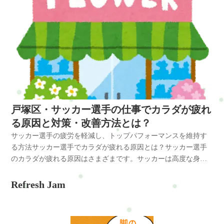
戸塚区・サッカー選手の仕事でカラダが疲れ
る原因と対策・改善方法とは？
サッカー選手の疲労を軽減し、トップパフォーマンスを維持す
る方法サッカー選手でカラダが疲れる原因とは？サッカー選手
のカラダが疲れる原因はさまざまです。サッカーは高度な身体
的要求を持つ競技であり、長時間の運動と高い運動強度が要求
されるため、疲労が蓄積しやすいです。以下は、サッカー選手
Refresh Jam
が疲れる主な原因です：1. 運動負荷: サッカーは走る、スプリン
トする、跳ぶ、ボールをキックするなど、激しい身体活動を含
む競技です。試合やトレーニング中の持続的な身体的負担が疲