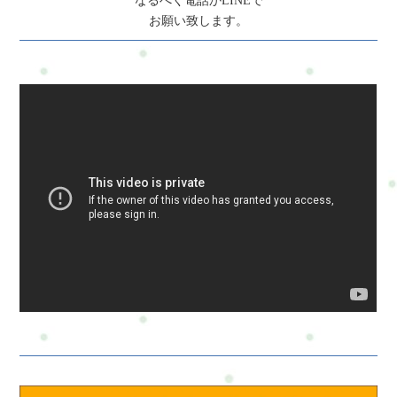
なるべく電話かLINEで
善策を実施することが不可欠です。以下に、サッカー選手が疲
お願い致します。
労を軽減し、健康を維持するために考慮すべき重要なポイント
をいくつか示します：1. 適切な栄養摂取: - バランスの取れた食
事を摂り、適切な栄養素を補給します。炭水化物、タンパク
質、脂質、ビタミン、ミネラルなどが適切に摂取されるように
します。 - 試合前やトレーニング前にはエネルギー供給のため
に炭水化物を摂取し、試合後にはタンパク質を摂取して筋肉の
修復を促進します。 - 選手個人の栄養ニーズに合わせてカスタ
マイズされた食事プランを作成します。2. 十分な休息と睡眠: -
十分な睡眠を確保し、身体の回復をサポートします。適切な睡
眠は怪我のリスクを減少させ、パフォーマンスを向上させま
す。 - 重要な試合やトレーニングの前には十分な休息を取り、
過度の疲労を防ぎます。3. フィジカルトレーニング: - 適切なフ
ィジカルトレーニングを通じて、筋力、持久力、敏捷性、柔軟
性を向上させます。 - トレーニングプログラムは選手の個別の
ニーズとポジションに合わせてカスタマイズされるべきです。4.
ケガの予防: - ケガを予防するためにウォーミングアップとクー
ルダウンをしっかり行い、筋肉や関節の柔軟性を維持します。 -
適切なケガ予防プログラムを実施し、トレーニングや試合での