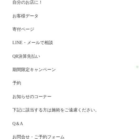
自分のお店に！
jam.com・ホットペッパービューティー…予約可・LINE公式…
予約・トークでやり取り・お得情報・楽天ビューティー…予約
お客様データ
可・minimo…予約可※掲載サイトによって料金やコースが違い
ます。#ui-datepicker-div{z-index:10000 !important;}.ui-datepicker-
寄付ページ
calendar th,.ui-datepicker-calendar td{min-width:unset
!important;}select.ui-datepicker-year,select.ui-datepicker-
LINE・メールで相談
month{height:2em !important;gap:5px;}span.del +
QR決算先払い
span.del{display:none !important;}お問合せ・ご予約フォーム内容
の確認以下の内容で送信します。よろしいですか？氏名必須メ
期間限定キャンペーン
ールアドレス必須お問い合わせ内容必須お問い合わせ内容によ
っては回答できない場合もございますのであらかじめご了承く
予約
ださい。プライバシーポリシーにご同意の上、お問い合わせ内
容の確認に進んでください。
お知らせのコーナー
下記に該当する方は施術をご遠慮ください。
Q＆A
お問合せ・ご予約フォーム