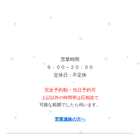
も努めることが重要です。これらの要因により、花屋の仕事は
身体的な負担が多く、カラダが疲れやすい職種の一つと言えま
す。したがって、適切なケアと健康管理が必要です。サッカー
選手の仕事において、カラダがココロが不調・痛くなる可能性
のある場所とそれに伴う症状は以下の通りです：1. 腰痛: 長時間
の運動やスプリント、不適切な体の動かし方により、腰に負担
がかかります。2. 肩こり: ヘディングやボールをキックする際の
肩の負荷により、肩こりが生じることがあります。3. ストレス:
営業時間
試合やトレーニング中のプレッシャーや期待により、ストレス
９：００～２０：００
が増大することがあります。4. 膝痛: 急激な方向転換や膝への衝
定休日：不定休
撃により、膝に痛みが生じることがあります。5. 足首捻挫: 突然
の動きや不安定な地面でのプレーにより、足首を捻挫する可能
完全予約制・当日予約可
性があります。6. 腓腹筋の過緊張: 腹筋のバランスの不均衡や過
上記以外の時間帯は応相談で
剰な使いすぎにより、腓腹筋に痛みが生じることがあります。7.
可能な範囲でしたら伺います。
大腿筋の痙攣: 突然の運動や筋肉の疲労により、大腿筋が痙攣す
ることがあります。8. ハムストリングの肉離れ: スプリントや急
営業連絡の方へ
激な加速により、ハムストリングに損傷が生じることがありま
す。9. 股関節の痛み: 腰や太ももの筋肉の不調和により、股関節
に痛みが生じることがあります。10. 足底筋膜炎: 長時間の走行