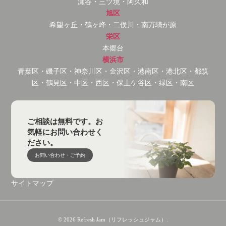
瀬谷・三ツ境・阿久和
旭区
希望ヶ丘・鶴ヶ峰・二俣川・南万騎が原
栄区
本郷台
横浜市
青葉区・磯子区・神奈川区・金沢区・港南区・港北区・都筑
区・鶴見区・中区・西区・保土ケ谷区・緑区・南区
ご相談は無料です。お
気軽にお問い合わせく
ださい。
お問い合わせ・ご予約
サイトマップ
© 2026 Refresh Jam（リフレッシュジャム）.