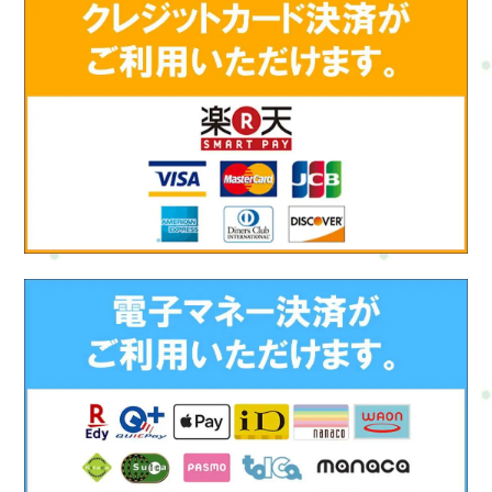
怪我のリスクを最小限に抑えます。5. ハイドレーション: - 十分
な水分補給を確保し、脱水を防ぎます。試合やトレーニング中
に水やスポーツドリンクを摂ることが重要です。6. ストレス管
理: - プレッシャーとストレスに対処するためのメンタルトレー
ニングを受け、メンタルタフネスを向上させます。7. 医療スタ
ッフと連携: - けがや健康問題が発生した場合、適切な医療スタ
ッフと連携し、専門的なケアを受けます。これらの対策と改善
策は、サッカー選手がトップパフォーマンスを発揮し、健康を
維持するために役立ちます。個々の選手のニーズに合わせて計
画を調整し、専門家のアドバイスを受けることが大切です。サ
ッカー選手のカラダとココロを整えるおすすめの筋トレとスト
レッチとは？サッカー選手は高い身体能力と精神的な強さを必
要とする競技です。以下に、サッカー選手のカラダとココロを
整えるおすすめの筋トレとストレッチを紹介します。筋トレ:1.
スクワット: 脚力を強化し、シュートやスプリントに役立ちま
す。スクワットはサッカー選手にとって基本的なエクササイズ
です。2. デッドリフト: 腰と背中の筋力を鍛え、ボールを持ち上
げたり、競り合ったりする際に役立ちます。3. ベンチプレス: 上
半身の筋力を高め、ヘディングやボールのコントロールに寄与
します。4. プランク: コア（腹部、背中、お尻の筋肉）を強化