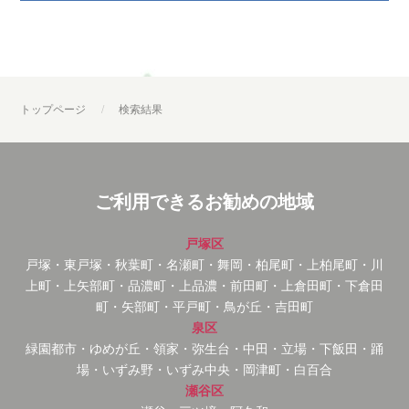
トップページ
検索結果
ご利用できるお勧めの地域
戸塚区
戸塚・東戸塚・秋葉町・名瀬町・舞岡・柏尾町・上柏尾町・川
上町・上矢部町・品濃町・上品濃・前田町・上倉田町・下倉田
町・矢部町・平戸町・鳥が丘・吉田町
泉区
緑園都市・ゆめが丘・領家・弥生台・中田・立場・下飯田・踊
場・いずみ野・いずみ中央・岡津町・白百合
瀬谷区