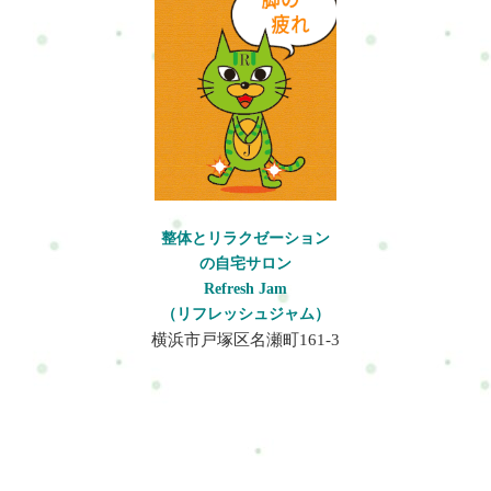
労の主な原因です。2. 心肺負荷: サッカーは持久力を必要とし、
試合中に継続的なランニングとスプリントが発生します。心臓
と肺への負担が高まり、選手の疲労を引き起こします。3. 筋肉
疲労: サッカーでは多くの筋肉が連続的に使用されます。特に下
半身の筋群（大腿筋、ハムストリング、腓腹筋など）は頻繁に
負荷を受け、筋肉の疲労が蓄積します。4. 熱ストレス: サッカー
は夏季に行われることが多く、高温や湿度の条件下でプレーす
ることがあります。これにより、選手は熱中症や脱水に注意を
払う必要があり、疲労の原因になります。5. 心理的ストレス: 試
合のプレッシャーやストレス、競技中の集中力の維持など、心
整体とリラクゼーション
理的な要因も選手の疲労に影響を与えることがあります。6. け
の自宅サロン
がや身体への衝撃: サッカーは接触競技であり、けがや身体への
Refresh Jam
衝撃が疲労を引き起こす可能性があります。特に怪我を負った
（リフレッシュジャム）
選手は回復に時間がかかり、疲労が蓄積します。7. トレーニン
横浜市戸塚区名瀬町161-3
グの不均衡: 選手が特定の筋群を過度に酷使し、他の筋群を適切
にトレーニングしない場合、筋力バランスの不均衡が疲労を引
き起こすことがあります。選手はこれらの要因を考慮に入れ、
適切なトレーニング、栄養、休息、ストレス管理などの対策を
取ることで、疲労を軽減し、パフォーマンスを向上させること
ができます。また、医療スタッフの指導を受けて怪我の予防に