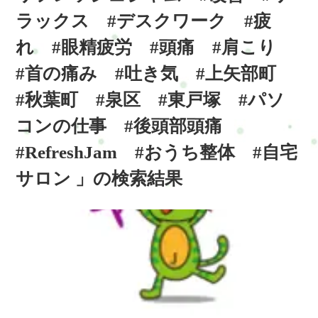
ラックス #デスクワーク #疲
れ #眼精疲労 #頭痛 #肩こり
#首の痛み #吐き気 #上矢部町
#秋葉町 #泉区 #東戸塚 #パソ
コンの仕事 #後頭部頭痛
#RefreshJam #おうち整体 #自宅
サロン 」の検索結果