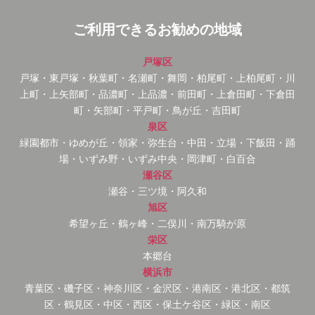
ご利用できるお勧めの地域
戸塚区
戸塚・東戸塚・秋葉町・名瀬町・舞岡・柏尾町・上柏尾町・川
上町・上矢部町・品濃町・上品濃・前田町・上倉田町・下倉田
町・矢部町・平戸町・鳥が丘・吉田町
泉区
緑園都市・ゆめが丘・領家・弥生台・中田・立場・下飯田・踊
場・いずみ野・いずみ中央・岡津町・白百合
瀬谷区
瀬谷・三ツ境・阿久和
旭区
希望ヶ丘・鶴ヶ峰・二俣川・南万騎が原
栄区
本郷台
横浜市
青葉区・磯子区・神奈川区・金沢区・港南区・港北区・都筑
区・鶴見区・中区・西区・保土ケ谷区・緑区・南区